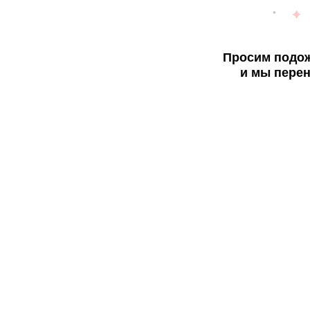
Просим подож
и мы перен