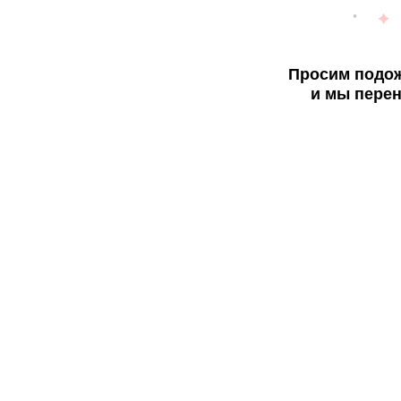
Просим подож
и мы перен